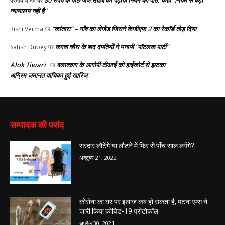
80 रुपये के पीछे जज साहब को पढ़ाया नियम का पाठ, कहा “नियम से बड़ा
प्रदीप यादव
पर
न्यायालय नहीं है”
“कांतारा” – गाँव का लेजेंड जिसने केजीएफ 2 का रेकॉर्ड तोड़ दिया
Rishi Verma
पर
करवा चौथ के बाद दंपतियों ने मनायी “पॉटलक पार्टी”
Satish Dubey
पर
Alok Tiwari
बलात्कार के आरोपी टीआई को हाईकोर्ट से झटका
पर
अग्रिम जमानत याचिका हुई खारिज
सम्पादक की पसंद
सरदार लौटेंगे या लौटने में फिर से पाँच साल लगेंगे?
अक्टूबर 21, 2022
कोरोना का घर पर इलाज कब हो सकता है, पटना एम्स ने
जारी किया कोविड-19 प्रोटोकॉल
अप्रैल 30, 2021