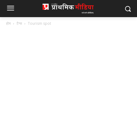
होम
टैग्स
Tourism spot