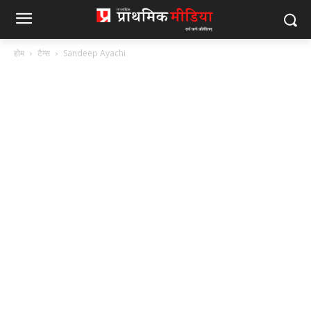
होम
टैग्स
Sandeep Ayachi