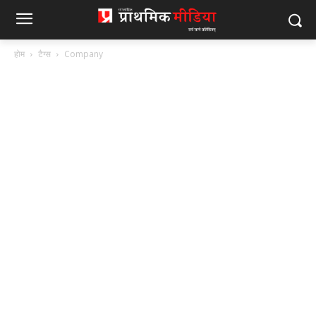
होम
टैग्स
Company